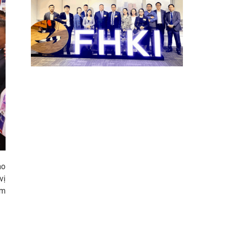
ao
vị
ằm