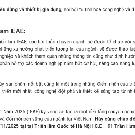
iêu dùng
và
thiết bị gia dụng
, nơi hội tụ tinh hoa công nghệ và đ
lãm IEAE:
riển lãm IEAE, các hội thảo chuyên ngành sẽ được tổ chức với 
 những xu hướng phát triển tương lai của ngành sẽ được thảo lu
ghiệp và khách tham quan những thông tin cũng như định hướ
 phần hỗ trợ các doanh nghiệp nắm bắt cơ hội, nâng cao năng l
y sản phẩm nổi bật cũng là một trong những điểm nhấn của tri
 triển mới nhất, công nghệ đột phá và thiết kế sáng tạo từ nhi
iệt Nam 2025 (IEAE) kỳ vọng sẽ tạo ra một nền tảng chuyên nghi
và đổi mới bền vững của ngành tại Việt Nam. ‌
Hãy cùng chào đ
/11/2025 tại tại Triển lãm Quốc tế Hà Nội I.C.E – 91 Trần Hư