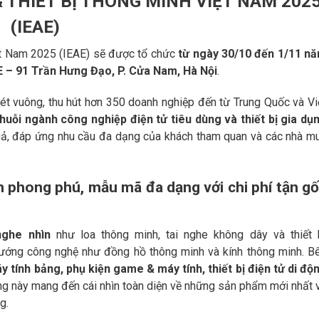
& THIẾT BỊ THÔNG MINH VIỆT NAM 202
(IEAE)
iệt Nam 2025 (IEAE) sẽ được tổ chức
từ ngày 30/10 đến 1/11 n
.E – 91 Trần Hưng Đạo, P. Cửa Nam, Hà Nội
.
mét vuông, thu hút hơn 350 doanh nghiệp đến từ Trung Quốc và Vi
huỗi ngành công nghiệp điện tử tiêu dùng và thiết bị gia dụ
quả, đáp ứng nhu cầu đa dạng của khách tham quan và các nhà m
 phong phú, mẫu mã đa dạng với chi phí tận g
 nghe nhìn
như loa thông minh, tai nghe không dây và thiết 
ớng công nghệ như đồng hồ thông minh và kính thông minh. B
y tính bảng, phụ kiện game & máy tính, thiết bị điện tử di độ
ng này mang đến cái nhìn toàn diện về những sản phẩm mới nhất 
g.