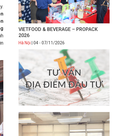
y.
ện
ện
ng
VIETFOOD & BEVERAGE – PROPACK
2026
nh
ện
Hà Nội
| 04 - 07/11/2026