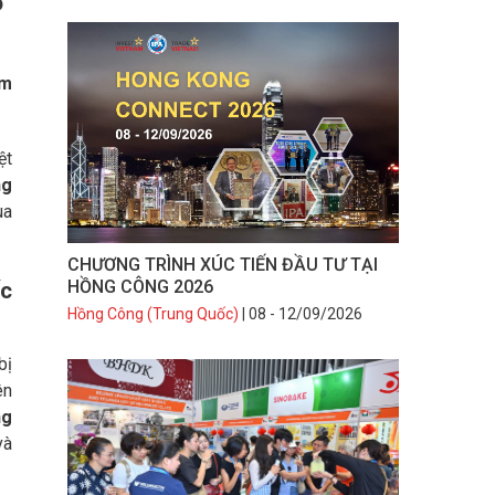
5
ăm
ệt
ng
ua
CHƯƠNG TRÌNH XÚC TIẾN ĐẦU TƯ TẠI
HỒNG CÔNG 2026
ốc
Hồng Công (Trung Quốc)
| 08 - 12/09/2026
bị
ên
ng
và