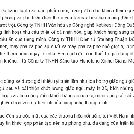
i thiệu hàng loạt các sản phẩm mới, mang đến cho khách tham qu
dự phòng và phụ kiện điện thoại của Remax hứa hẹn mang đến c
vượt trội. Công ty TNHH Văn hóa và Công nghệ Ketikesi Đông Qu
 linh hoạt nhu cầu thiết kế cá nhân hóa, giúp khách hàng sáng t
dấu ấn của riêng mình. Công ty TNHH Điện tử Stelang Thuận Đ
nén, máy pha cà phê áp suất và máy pha cà phê nhỏ giọt tự độ
hê thơm ngon ngay tại nhà. Bên cạnh đó, các thiết bị gia dụng n
hân không,… từ Công ty TNHH Sáng tạo Henglong Xinhui Giang M
c cũng sẽ được giới thiệu tại triển lãm như loa hỗ trợ giấc ngủ gi
ủ sâu và cải thiện chất lượng giấc ngủ; máy in 3D, biến những
h hợp các tính năng điều khiển bằng giọng nói, nhận dạng cử chỉ 
ghiệm trọn vẹn sự tiện ích của công nghệ thông minh.
hào đón sự góp mặt của các thương hiệu nổi tiếng tại Việt Nam n
y tín khác, góp phần tạo nên sự phong phú, đa dạng của triển l