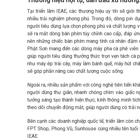
Tại triển lãm IEAE, các thương hiệu uy tín sẽ giớ
nhiều trải nghiệm phong phú. Trong đó, dòng pin 
người tiêu dùng lựa chọn phong phú và chất lượng 
sẽ ra mắt dòng bàn phím tùy chỉnh cao cấp, đáp ứng
nên những chiếc bàn phím mang tính cá nhân đậm 
Phật Sơn mang đến các dòng máy pha cà phê viên 
giúp người tiêu dùng thưởng thức trọn vẹn tách cà p
như máy ép trái cây, máy làm bánh quế, máy hút c
sẽ góp phần nâng cao chất lượng cuộc sống.
Ngoài ra, nhiều sản phẩm với công nghệ tiên tiến khá
người dùng thư giãn, nhanh chóng chìm vào giấc ng
tưởng sáng tạo thành hiện thực; kính thông minh tíc
theo dõi chuyển động mắt, giúp người dùng có trải n
Bên cạnh các doanh nghiệp quốc tế, triển lãm còn c
FPT Shop, Phong Vũ, Sunhouse cùng nhiều tên tuổi u
IEAE.