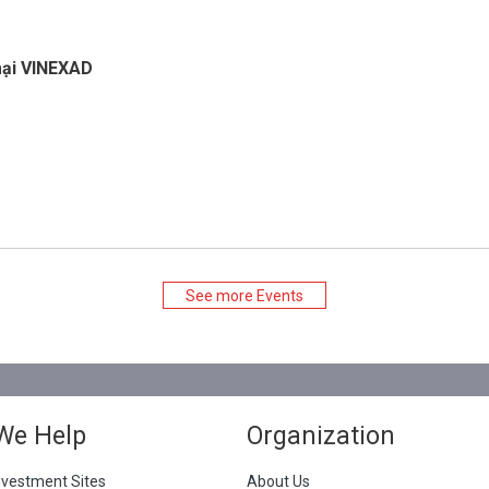
mại VINEXAD
See more Events
We Help
Organization
nvestment Sites
About Us