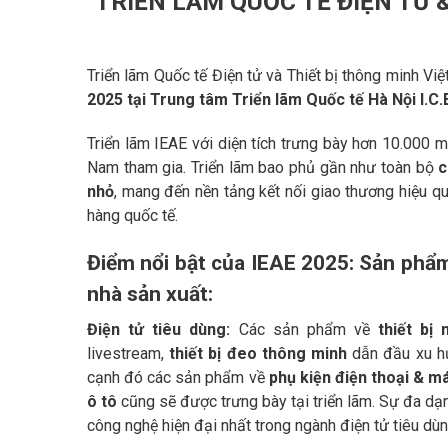
TRIỂN LÃM QUỐC TẾ ĐIỆN TỬ 
Triển lãm Quốc tế Điện tử và Thiết bị thông minh V
2025 tại Trung tâm Triển lãm Quốc tế Hà Nội I.C
Triển lãm IEAE với diện tích trưng bày hơn 10.000 
Nam tham gia. Triển lãm bao phủ gần như toàn bộ
c
nhỏ
, mang đến nền tảng kết nối giao thương hiệu 
hàng quốc tế.
Điểm nổi bật của IEAE 2025: Sản phẩm
nhà sản xuất:
Điện tử tiêu dùng:
Các sản phẩm về
thiết bị
livestream,
thiết bị đeo thông minh
dẫn đầu xu hư
cạnh đó các sản phẩm về
phụ kiện điện thoại & má
ô tô
cũng sẽ được trưng bày tại triển lãm. Sự đa dạ
công nghệ hiện đại nhất trong ngành điện tử tiêu dùn