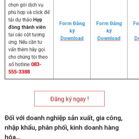
chọn gói dịch vụ
phù hợp và click để
tải dự thảo
Hợp
Form Đăng
Form Đăng
Fo
đồng thành viên
ký
ký
tại các cột tương
Download
Download
D
ứng. Nếu cần tư
vấn thêm hãy gọi
cho chúng tôi theo
số hotline
083-
555-3388
Đăng ký ngay !
Đối với doanh nghiệp sản xuất, gia công,
nhập khẩu, phân phối, kinh doanh hàng
hóa...