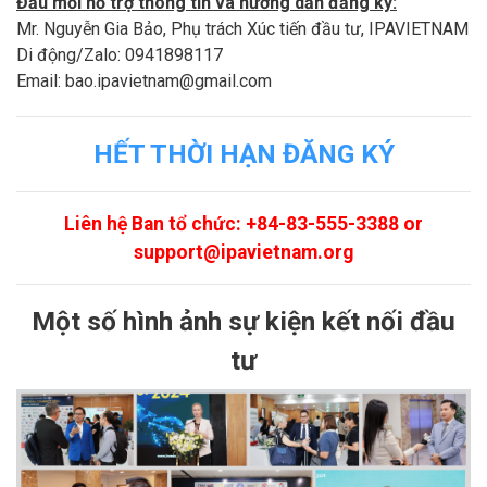
Đầu mối hỗ trợ thông tin và hướng dẫn đăng ký:
Mr. Nguyễn Gia Bảo, Phụ trách Xúc tiến đầu tư, IPAVIETNAM
Di động/Zalo: 0941898117
Email: bao.ipavietnam@gmail.com
HẾT THỜI HẠN ĐĂNG KÝ
Liên hệ Ban tổ chức: +84-83-555-3388 or
support@ipavietnam.org
Một số hình ảnh sự kiện kết nối đầu
tư