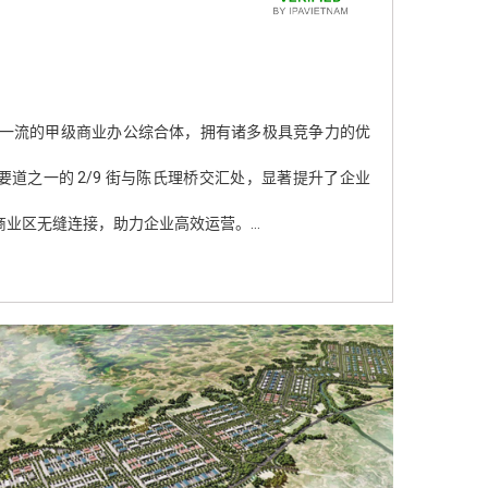
2071年）
协北坊，交通便利，公路、铁路、海运、空运和内河航
庆县庆利乡，距河内以南约90公里。该工业集群交通便
Nang 是一座一流的甲级商业办公综合体，拥有诸多极具竞争力的优
 Tap – Nam Tan Tap绿色工业园区，旨在成为领先
庆上乡，毗邻宁平省中心，距宁平市仅10公里。该产业
协北坊，交通便利，公路、铁路、海运、空运和内河航
庆县庆利乡，距河内以南约90公里。该工业集群交通便
港市中心各主要区域。莲沼工业园地处岘港市中心，充
防市大型海港网络。这些优势有助于企业快速将货物运
心。该项目
基础设施现代化，便于企业进出和货物运输。同时，集
港市中心各主要区域。莲沼工业园地处岘港市中心，充
防市大型海港网络。这些优势有助于企业快速将货物运
设施。此外，工业园还投资建设了同步现代化的基础设
道之一的 2/9 街与陈氏理桥交汇处，显著提升了企业
（原隆安省），毗邻胡志明市，并与可容纳7万吨级船舶的
包括电力、供水、通信和污水处理系统，以满足企业的
设施。此外，工业园还投资建设了同步现代化的基础设
营需求。
市工业集群直接相连，为无缝融入国内外供应链提供了
营需求。
商业区无缝连接，助力企业高效运营。
景和岘港国际烟花节官方举办地。
气/液化石油气基础设施的优势，该园区被设计为一个集
数字基础设施，实现 5G 网络全面覆盖，提供全数字化
造于一体的综合性清洁能源工业园区。它有望吸引高科
l 企业标准的多层网络安全防护。
逐步发展成为西南地区的能源存储和配送中心。
紧密联系，营造专业创新型商业环境。Viettel
支持，并为租户提供 Viettel 生态系统内电信、物流和服