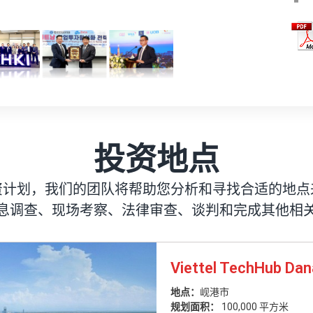
投资地点
资计划，我们的团队将帮助您分析和寻找合适的地点
息调查、现场考察、法律审查、谈判和完成其他相
莲沼工业园
庆利工业集群
Viettel TechHub Da
南丹塔工业园
庆上产业集群
莲沼工业园
庆利工业集群
地点：
地点：
地点：
地点：
地点：
地点：
地点：
岘港市
宁平
岘港市
西宁
宁平
岘港市
宁平
规划面积：
规划面积：
规划面积：
规划面积：
规划面积：
规划面积：
规划面积：
289公顷
63公顷
100,000 平方米
244.74公顷
75公顷
289公顷
63公顷