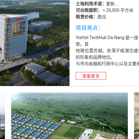
土地利用期限：
土地利用期限：
土地利用术语：
土地使用期限：
土地利用期限：
土地利用期限：
土地利用期限：
2046年
2071年
更新……
50年（2021年-
2067年
2046年
2071年
可租赁面积：
可租赁面积：
可出租面积：
可租赁面积：
可租赁面积：
可租赁面积：
可租赁面积：
> 100 公顷
30-50公顷
> 20,000 平方米
30-50公顷
20-30公顷
> 100 公顷
30-50公顷
租赁价格：
租赁价格：
租赁价格：
租赁价格：
租赁价格：
租赁价格：
租赁价格：
面议
面议
面议
面议
面议
面议
面议
项目亮点：
项目亮点：
项目亮点：
项目亮点：
项目亮点：
项目亮点：
项目亮点：
莲沼工业园位于岘港市莲沼郡和
庆利工业集群位于宁平省省会安
Viettel TechHub Da 
位于越南南部主要贸易走廊沿线的Tan
庆上工业集群位于宁平省安模县
莲沼工业园位于岘港市莲沼郡和
庆利工业集群位于宁平省省会安
运网络四通八达，可便捷连接岘
利，拥有完善的公路、铁路和海
势。其
的区域绿色制造和可持续物流中
集群地理位置优越，交通便利，
运网络四通八达，可便捷连接岘
利，拥有完善的公路、铁路和海
分利用了该市完善的服务基础
往该地区的主要经济中心。
地理位置优越，坐落于岘港交通要
占地近1000公顷，位于西宁省
群的技术基础设施也同步建设，
分利用了该市完善的服务基础
往该地区的主要经济中心。
施，以保障园区内企业的生产经
的形象和品牌地位。
深水港、国家高速公路和主要城
生产需求。
施，以保障园区内企业的生产经
查看更多
查看更多
与市内金融和行政中心以及主要
强大的优势。
查看更多
查看更多
查看更多
四面开放式立面，可饱览汉江美
凭借靠近可再生能源和液化天然
查看更多
查看更多
这座世界级的智能建筑配备先进的
可持续能源、智能物流和循环制
2
5
用户体验，并采用符合 Viette
技、出口导向型和低碳产业，并
与众多国际公司和跨国企业租户建立
Care+ 服务提供专业的物业管理
务等专属权益。
更多信息，
请关注我们的
LinkedIn 页面。