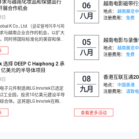
l K寻求与越南化妆品和保健品行
越南电影磁带行
06
开展合作机会
地点：
越南展览中
八月
8日
注册费用：
免费
bal K Co., Ltd.（글로벌케이주식회
求与越南企业合作的机会，以扩大
，同时将国际标准化的美容和保健
越南电影与录像带
05
南消费者。
地点：
越南展览中
多
八月
注册费用：
免费
ek 选择 DEEP C Haiphong 2 承
0 亿美元的半导体项目
香港互联互通20
08
8日
地点：
中国香港
九月
子元件制造商LG Innotek已选定
注册费用：
请致电 +
海防2工业园，投资10亿美元建设半导
合体。这将是LG Innotek在韩国
以外建立的首个半导体制造工厂。
多
查看更多活动