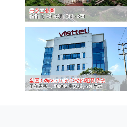
唐龙工业园
老街| 1,100 公顷 | $60 - $70
全国05栋Viettel办公楼的租赁系统
正在更新... | 18.806 平方米 | < 3 美元