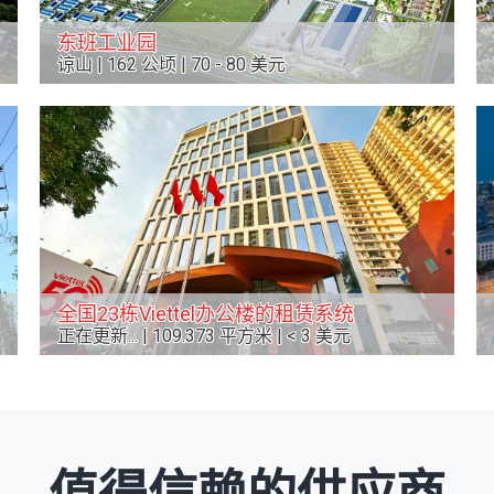
东班工业园
谅山 | 162 公顷 | 70 - 80 美元
全国23栋Viettel办公楼的租赁系统
正在更新... | 109.373 平方米 | < 3 美元