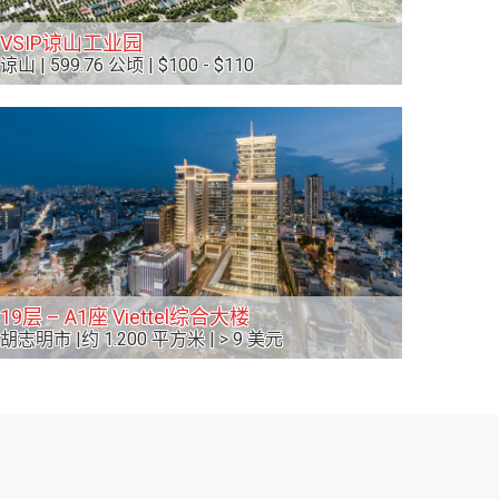
VSIP谅山工业园
谅山 | 599.76 公顷 | $100 - $110
19层 – A1座 Viettel综合大楼
胡志明市 |约 1.200 平方米 | > 9 美元