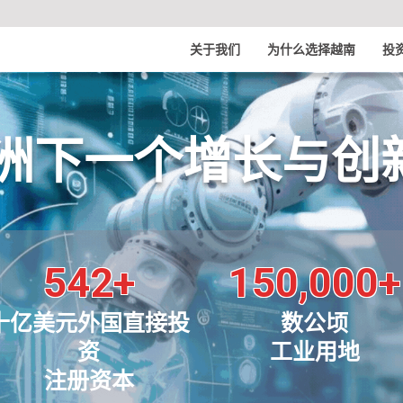
关于我们
为什么选择越南
投
亚洲下一个增长与创
542+
150,000+
十亿美元外国直接投
数公顷
资
工业用地
注册资本